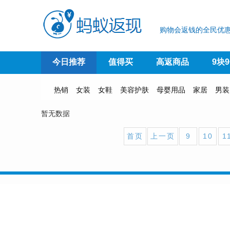
购物会返钱的全民优惠
今日推荐
值得买
高返商品
9块
热销
女装
女鞋
美容护肤
母婴用品
家居
男装
暂无数据
首页
上一页
9
10
1