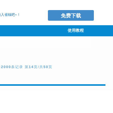
免费下载
入省钱吧~！
使用教程
共
2000
条记录 第
14
页/共
50
页