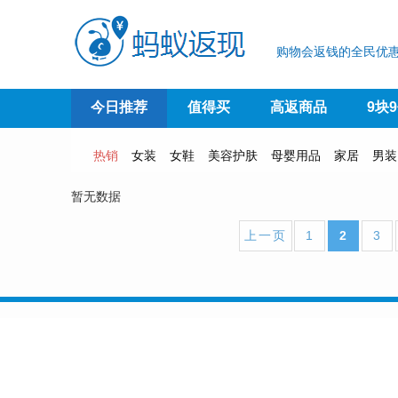
购物会返钱的全民优惠
今日推荐
值得买
高返商品
9块
热销
女装
女鞋
美容护肤
母婴用品
家居
男装
暂无数据
上一页
1
2
3