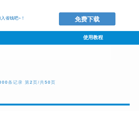
免费下载
入省钱吧~！
使用教程
000
条记录 第
2
页/共
50
页