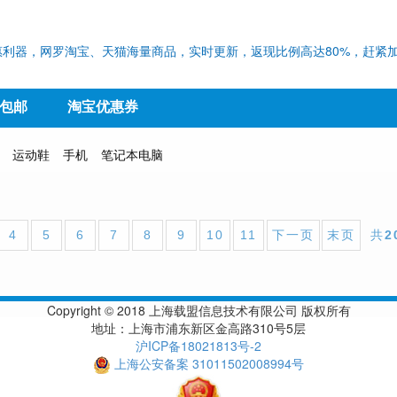
利器，网罗淘宝、天猫海量商品，实时更新，返现比例高达80%，赶紧加
9包邮
淘宝优惠券
运动鞋
手机
笔记本电脑
4
5
6
7
8
9
10
11
下一页
末页
共
2
Copyright © 2018 上海载盟信息技术有限公司 版权所有
地址：上海市浦东新区金高路310号5层
沪ICP备18021813号-2
上海公安备案 31011502008994号