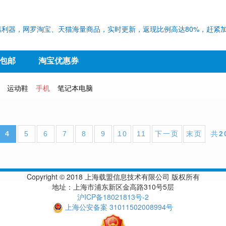
利器，网罗淘宝、天猫海量商品，实时更新，返现比例高达80%，赶紧加
9包邮
淘宝优惠券
运动鞋
手机
笔记本电脑
4
5
6
7
8
9
10
11
下一页
末页
共
2
Copyright © 2018 上海载盟信息技术有限公司 版权所有
地址：上海市浦东新区金高路310号5层
沪ICP备18021813号-2
上海公安备案 31011502008994号