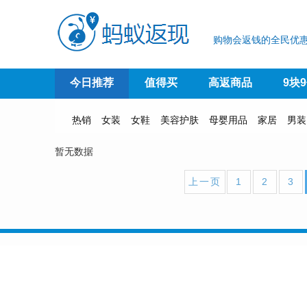
购物会返钱的全民优惠
今日推荐
值得买
高返商品
9块
热销
女装
女鞋
美容护肤
母婴用品
家居
男装
暂无数据
上一页
1
2
3