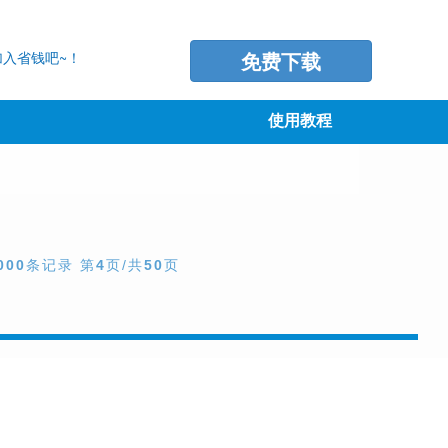
免费下载
入省钱吧~！
使用教程
000
条记录 第
4
页/共
50
页